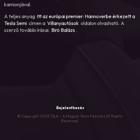
kamionjával.
A teljes anyag
Itt az európai premier: Hannoverbe érkezett a
Tesla Semi
címen a
Villanyautósok
oldalon olvasható. A
szerző további írásai:
Biró Balázs
.
Bejelentkezés
© Copyright 2026 TSLA – A Magyar Tesla Fansite | All Rights
Reserved.