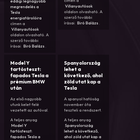
címen a
eddigi legnagyobb
Villanyautósok
megrendelés a
oldalon olvasható. A
Tesla
szerző további
energiatárolóira
írásai:
Biró Balázs
.
címen a
Villanyautósok
oldalon olvasható. A
szerző további
írásai:
Biró Balázs
.
Model Y
Spanyolország
tartósteszt:
lehet a
fapados Tesla a
következő, ahol
prémium BMW
zöld utat kap a
után
Tesla
Az első nagyobb
A spanyol hatóság
utunk kelet felé
november óta
vezetett az autóval.
teszteli a rendszert.
A teljes anyag
A teljes anyag
Model Y
Spanyolország
tartósteszt:
lehet a következő,
fapados Tesla a
ahol zöld utat kap a