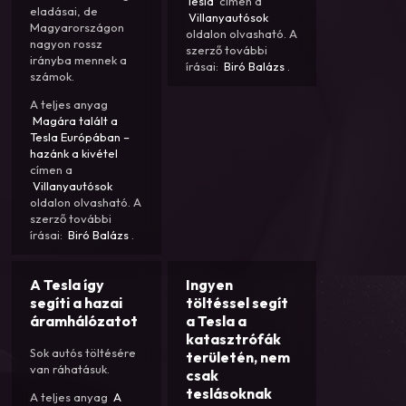
Tesla
címen a
eladásai, de
Villanyautósok
Magyarországon
oldalon olvasható. A
nagyon rossz
szerző további
irányba mennek a
írásai:
Biró Balázs
.
számok.
A teljes anyag
Magára talált a
Tesla Európában –
hazánk a kivétel
címen a
Villanyautósok
oldalon olvasható. A
szerző további
írásai:
Biró Balázs
.
A Tesla így
Ingyen
segíti a hazai
töltéssel segít
áramhálózatot
a Tesla a
katasztrófák
Sok autós töltésére
területén, nem
van ráhatásuk.
csak
teslásoknak
A teljes anyag
A