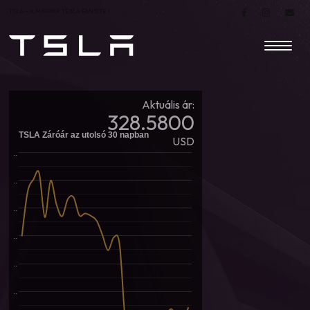
TSLA – A MAGYAR TESLA FANSITE |
Aktuális ár:
328.5800
TSLA Záróár az utolsó 30 napban
USD
..
..
..
..
..
..