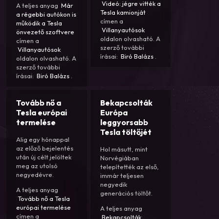
Videó: jégre vitték a
A teljes anyag
Már
Tesla kamionját
a régebbi autókon is
címen a
működik a Tesla
Villanyautósok
önvezető szoftvere
oldalon olvasható. A
címen a
szerző további
Villanyautósok
írásai:
Biró Balázs
.
oldalon olvasható. A
szerző további
írásai:
Biró Balázs
.
Tovább nő a
Bekapcsolták
Tesla európai
Európa
termelése
leggyorsabb
Tesla töltőjét
Alig egy hónappal
az előző bejelentés
Hol másutt, mint
után új célt jelöltek
Norvégiában
meg az utolsó
telepítették az első,
negyedévre.
immár teljesen
negyedik
A teljes anyag
generációs töltőt.
Tovább nő a Tesla
európai termelése
A teljes anyag
címen a
Bekapcsolták