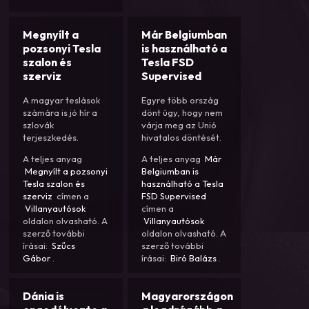
Megnyílt a
Már Belgiumban
pozsonyi Tesla
is használható a
szalon és
Tesla FSD
szerviz
Supervised
A magyar teslások
Egyre több ország
számára is jó hír a
dönt úgy, hogy nem
szlovák
várja meg az Unió
terjeszkedés.
hivatalos döntését.
A teljes anyag
A teljes anyag
Már
Megnyílt a pozsonyi
Belgiumban is
Tesla szalon és
használható a Tesla
szerviz
címen a
FSD Supervised
Villanyautósok
címen a
oldalon olvasható. A
Villanyautósok
szerző további
oldalon olvasható. A
írásai:
Szűcs
szerző további
Gábor
.
írásai:
Biró Balázs
.
Dánia is
Magyarországon