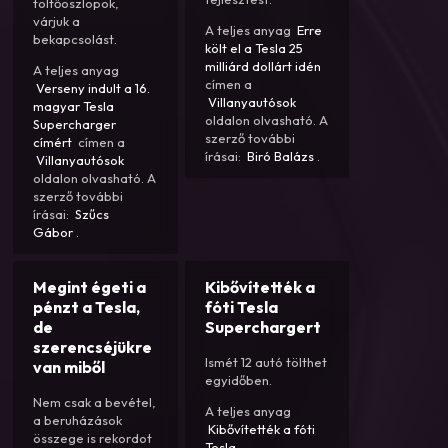
töltőoszlopok,
várjuk a
A teljes anyag
Erre
bekapcsolást.
költ el a Tesla 25
milliárd dollárt idén
A teljes anyag
címen a
Verseny indult a 16.
Villanyautósok
magyar Tesla
oldalon olvasható. A
Supercharger
szerző további
címért
címen a
írásai:
Biró Balázs
.
Villanyautósok
oldalon olvasható. A
szerző további
írásai:
Szűcs
Gábor
.
Megint égeti a
Kibővítették a
pénzt a Tesla,
fóti Tesla
de
Superchargert
szerencséjükre
Ismét 12 autó tölthet
van miből
egyidőben.
Nem csak a bevétel,
A teljes anyag
a beruházások
Kibővítették a fóti
összege is rekordot
Tesla