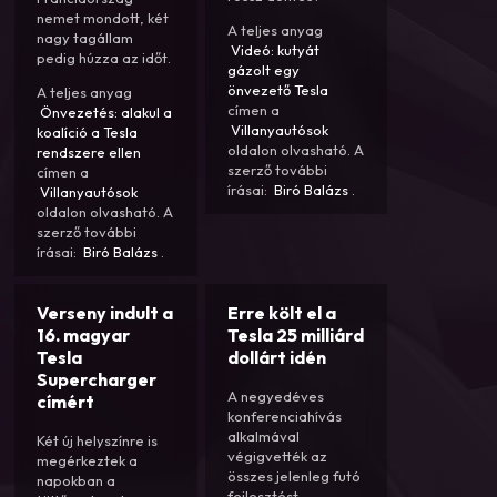
nemet mondott, két
A teljes anyag
nagy tagállam
Videó: kutyát
pedig húzza az időt.
gázolt egy
önvezető Tesla
A teljes anyag
címen a
Önvezetés: alakul a
Villanyautósok
koalíció a Tesla
oldalon olvasható. A
rendszere ellen
szerző további
címen a
írásai:
Biró Balázs
.
Villanyautósok
oldalon olvasható. A
szerző további
írásai:
Biró Balázs
.
Verseny indult a
Erre költ el a
16. magyar
Tesla 25 milliárd
Tesla
dollárt idén
Supercharger
A negyedéves
címért
konferenciahívás
alkalmával
Két új helyszínre is
végigvették az
megérkeztek a
összes jelenleg futó
napokban a
fejlesztést.