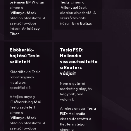
prémium BMW után
Tesla
címen a
címen a
Villanyautósok
Villanyautósok
oldalon olvasható. A
oldalon olvasható. A
szerző további
szerző további
írásai:
Biró Balázs
.
írásai:
Antalóczy
Tibor
.
Elsőkerék-
Tesla FSD:
hajtású Tesla
Hollandia
született
visszautasította
a Reuters
Kiderültek a Tesla
vádjait
robotaxijának
hivatalos
Nem a gyártói
specifikációi.
marketing alapján
hagynak jóvá
A teljes anyag
valamit.
Elsőkerék-hajtású
Tesla született
A teljes anyag
Tesla
címen a
FSD: Hollandia
Villanyautósok
visszautasította a
oldalon olvasható. A
Reuters vádjait
szerző további
címen a