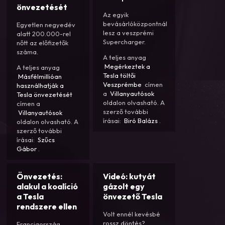
önvezetését
Az egyik
bevásárlóközpontnál
Egyetlen negyedév
lesz a veszprémi
alatt 200.000-rel
Supercharger.
nőtt az előfizetők
száma.
A teljes anyag
Megérkeztek a
A teljes anyag
Tesla töltői
Másfélmillióan
Veszprémbe
címen
használhatják a
a
Villanyautósok
Tesla önvezetését
oldalon olvasható. A
címen a
szerző további
Villanyautósok
írásai:
Biró Balázs
.
oldalon olvasható. A
szerző további
írásai:
Szűcs
Gábor
.
Önvezetés:
Videó: kutyát
alakul a koalíció
gázolt egy
a Tesla
önvezető Tesla
rendszere ellen
Volt ennél kevésbé
rossz döntés?
Franciaország