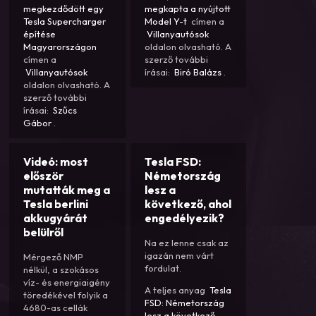
megkezdődött egy
megkapta a nyújtott
Tesla Supercharger
Model Y-t
címen a
építése
Villanyautósok
Magyarországon
oldalon olvasható. A
címen a
szerző további
Villanyautósok
írásai:
Biró Balázs
.
oldalon olvasható. A
szerző további
írásai:
Szűcs
Gábor
.
Videó: most
Tesla FSD:
először
Németország
mutatták meg a
lesz a
Tesla berlini
következő, ahol
akkugyárát
engedélyezik?
belülről
Na ez lenne csak az
igazán nem várt
Mérgező NMP
fordulat.
nélkül, a szokásos
víz- és energiaigény
A teljes anyag
Tesla
töredékével folyik a
FSD: Németország
4680-as cellák
lesz a következő,