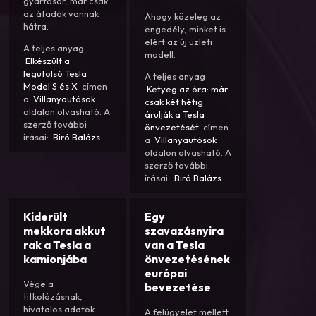
gyártósor, már csak
az átadók vannak
Ahogy közeleg az
hátra.
engedély, minket is
elért az új üzleti
A teljes anyag
modell.
Elkészült a
legutolsó Tesla
A teljes anyag
Model S és X
címen
Ketyeg az óra: már
a
Villanyautósok
csak két hétig
oldalon olvasható. A
árulják a Tesla
szerző további
önvezetését
címen
írásai:
Biró Balázs
.
a
Villanyautósok
oldalon olvasható. A
szerző további
írásai:
Biró Balázs
.
Kiderült
Egy
mekkora akkut
szavazásnyira
rak a Tesla a
van a Tesla
kamionjába
önvezetésének
európai
Vége a
bevezetése
titkolózásnak,
hivatalos adatok
A felügyelet mellett