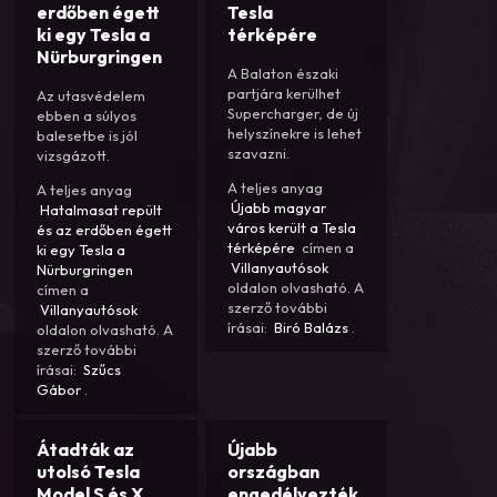
erdőben égett
Tesla
ki egy Tesla a
térképére
Nürburgringen
A Balaton északi
partjára kerülhet
Az utasvédelem
Supercharger, de új
ebben a súlyos
helyszínekre is lehet
balesetbe is jól
szavazni.
vizsgázott.
A teljes anyag
A teljes anyag
Újabb magyar
Hatalmasat repült
város került a Tesla
és az erdőben égett
térképére
címen a
ki egy Tesla a
Villanyautósok
Nürburgringen
oldalon olvasható. A
címen a
szerző további
Villanyautósok
írásai:
Biró Balázs
.
oldalon olvasható. A
szerző további
írásai:
Szűcs
Gábor
.
Átadták az
Újabb
utolsó Tesla
országban
Model S és X
engedélyezték