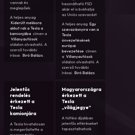
vannak és
használható FSD
meglepőek.
akár el is bukhatja
az Uniós szavazást.
A teljes anyag
Kiderült mekkora
A teljes anyag
Egy
akkut rak a Tesla a
szavazásnyira van a
kamionjába
címen a
Tesla
Villanyautósok
önvezetésének
oldalon olvasható. A
európai
szerző további
bevezetése
címen
írásai:
Biró Balázs
.
a
Villanyautósok
oldalon olvasható. A
szerző további
írásai:
Biró Balázs
.
Jelentős
Magyarországra
rendelés
érkezett a
érkezett a
Tesla
Tesla
„világjegye”
kamionjára
A töltési díjakban
jelentős eltéréseket
A Tesla hivatalosan
tapasztalhatunk.
is megerősítette a
megrendelés