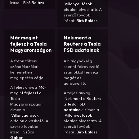
írásai:
Biró Balázs
.
Villanyautósok
oldalon olvasható. A
szerző további
írásai:
Biró Balázs
.
Már megint
Nekiment a
fejleszt a Tesla
Reuters a Tesla
Magyarországon
FSD adatainak
A fóton tölteni
A hírügynökség
szándékozókat
szerint félrevezető
kellemetlen
számokkal fényezi
meglepetés várja.
magát az
autógyártó.
A teljes anyag
Már
megint fejleszt a
A teljes anyag
Tesla
Nekiment a Reuters
Magyarországon
a Tesla FSD
címen a
adatainak
címen a
Villanyautósok
Villanyautósok
oldalon olvasható. A
oldalon olvasható. A
szerző további
szerző további
írásai:
Szűcs
írásai:
Biró Balázs
.
Gábor
.