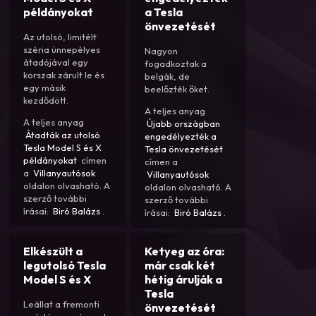
példányokat
a Tesla
önvezetését
Az utolsó, limitélt
széria ünnepélyes
Nagyon
átadójával egy
fogadkoztak a
korszak zárult le és
belgák, de
egy másik
beelőzték őket.
kezdődött.
A teljes anyag
A teljes anyag
Újabb országban
Átadták az utolsó
engedélyezték a
Tesla Model S és X
Tesla önvezetését
példányokat
címen
címen a
a
Villanyautósok
Villanyautósok
oldalon olvasható. A
oldalon olvasható. A
szerző további
szerző további
írásai:
Biró Balázs
.
írásai:
Biró Balázs
.
Elkészült a
Ketyeg az óra:
legutolsó Tesla
már csak két
Model S és X
hétig árulják a
Tesla
Leállat a fremonti
önvezetését