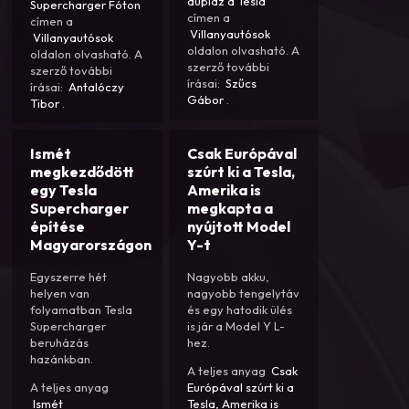
dupláz a Tesla
Supercharger Fóton
címen a
címen a
Villanyautósok
Villanyautósok
oldalon olvasható. A
oldalon olvasható. A
szerző további
szerző további
írásai:
Szűcs
írásai:
Antalóczy
Gábor
.
Tibor
.
Ismét
Csak Európával
megkezdődött
szúrt ki a Tesla,
egy Tesla
Amerika is
Supercharger
megkapta a
építése
nyújtott Model
Magyarországon
Y-t
Egyszerre hét
Nagyobb akku,
helyen van
nagyobb tengelytáv
folyamatban Tesla
és egy hatodik ülés
Supercharger
is jár a Model Y L-
beruházás
hez.
hazánkban.
A teljes anyag
Csak
A teljes anyag
Európával szúrt ki a
Ismét
Tesla, Amerika is