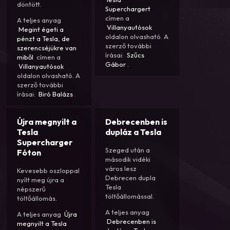
döntött.
Superchargert
címen a
A teljes anyag
Villanyautósok
Megint égeti a
oldalon olvasható. A
pénzt a Tesla, de
szerző további
szerencséjükre van
írásai:
Szűcs
miből
címen a
Gábor
.
Villanyautósok
oldalon olvasható. A
szerző további
írásai:
Biró Balázs
.
Újra megnyilt a
Debrecenben is
Tesla
dupláz a Tesla
Supercharger
Szeged után a
Fóton
második vidéki
város lesz
Kevesebb oszloppal
Debrecen dupla
nyílt meg újra a
Tesla
népszerű
töltőállomással.
töltőállomás.
A teljes anyag
A teljes anyag
Újra
Debrecenben is
megnyilt a Tesla