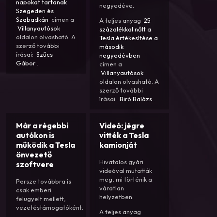
napokat tartanak
negyedéve.
Szegeden és
Szabadkán
címen a
A teljes anyag
25
Villanyautósok
százalékkal nőtt a
oldalon olvasható. A
Tesla értékesítése a
szerző további
második
írásai:
Szűcs
negyedévben
Gábor
.
címen a
Villanyautósok
oldalon olvasható. A
szerző további
írásai:
Biró Balázs
.
Már a régebbi
Videó: jégre
autókon is
vitték a Tesla
működik a Tesla
kamionját
önvezető
Hivatalos gyári
szoftvere
videóval mutatták
meg, mi történik a
Persze továbbra is
váratlan
csak emberi
helyzetben.
felügyelt mellett,
vezetéstámogatóként.
A teljes anyag