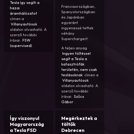
Tesla így segíti a
Franciaországban,
hazai
Spanyolországban
áramhálózatot
és Japánban
címen a
egyaránt
Villanyautósok
ingyenessé tettek
oldalon olvasható. A
néhány
szerző további
Superchargert.
írásai:
FSW
(supervised)
.
A teljes anyag
Ingyen töltéssel
segít a Tesla a
katasztrófák
területén, nem csak
teslásoknak
címen a
Villanyautósok
oldalon olvasható. A
szerző további
írásai:
Szűcs
Gábor
.
Így viszonyul
Megérkeztek a
Magyarország
töltők
a Tesla FSD
Debrecen