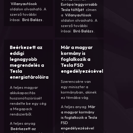
Villanyautósok
Európa leggyorsabb
oldalon olvasható. A
Tesla töltőjét
címen
szerző további
a
Villanyautósok
írásai:
Biró Balázs
.
oldalon olvasható. A
szerző további
írásai:
Biró Balázs
.
Beérkezett az
Már a magyar
eddigi
kormány is
legnagyobb
foglalkozik a
megrendelés a
Tesla FSD
Tesla
engedélyezésével
energiatárolóira
Szerencsére van
egy miniszter a
A teljes magyar
kormányban, akinek
akkukapacitás
ez témába vág.
huszonötszörösét
rendelte be egy cég
A teljes anyag
Már
a Megapack
a magyar kormány
rendszerből.
is foglalkozik a Tesla
FSD
A teljes anyag
engedélyezésével
Beérkezett az