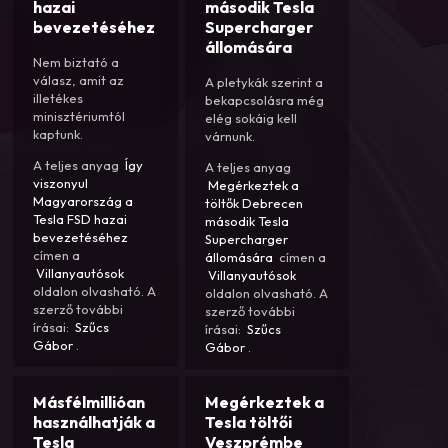
hazai
második Tesla
bevezetéséhez
Supercharger
állomására
Nem biztató a
válasz, amit az
A pletykák szerint a
illetékes
bekapcsolásra még
minisztériumtól
elég sokáig kell
kaptunk.
várnunk.
A teljes anyag
Így
A teljes anyag
viszonyul
Megérkeztek a
Magyarország a
töltők Debrecen
Tesla FSD hazai
második Tesla
bevezetéséhez
Supercharger
címen a
állomására
címen a
Villanyautósok
Villanyautósok
oldalon olvasható. A
oldalon olvasható. A
szerző további
szerző további
írásai:
Szűcs
írásai:
Szűcs
Gábor
.
Gábor
.
Másfélmillióan
Megérkeztek a
használhatják a
Tesla töltői
Tesla
Veszprémbe