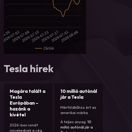
..
..
..
2026-07-21
2026-07-15
2026-07-09
2026-08-06
2026-07-02
2026-07-31
-06-26
2026-07-27
Záróár
Tesla hírek
Magára talált a
10 millió autónál
Tesla
jár a Tesla
Európában –
Mérföldkőhöz ért az
hazánk a
amerikai márka.
kivétel
A teljes anyag
10
2026-ben ismét
millió autónál jár a
növekednek a cég