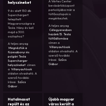
A Vértes Center
helyszíneket
bevásárlóközpont
parkolójába már a
9 év alatt 150 db
töltőoszlopok is
Superchargert
megérkeztek.
telepített
Magyarországra a
A teljes anyag
Tesla. Hány év kell
Célegyenesben
majd a 300.
hazánk 15. Tesla
oszlophoz?
töltőállomása
címen a
A teljes anyag
Villanyautósok
Megnéztük a
oldalon olvasható. A
füzesabonyi és
szerző további
polgári Tesla
írásai:
Szűcs
Supercharger
Gábor
.
helyszíneket
címen
a
Villanyautósok
oldalon olvasható. A
szerző további
írásai:
Szűcs
Gábor
.
Hatalmasat
Újabb magyar
repült és az
város került a