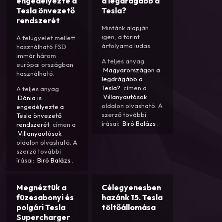
engedélyezte a
a legdrágább a
Tesla önvezető
Tesla?
rendszerét
Mintánk alapján
igen, a forint
A felügyelet mellett
árfolyama ludas.
használható FSD
immár három
A teljes anyag
európai országban
Magyarországon a
használható.
legdrágább a
Tesla?
címen a
A teljes anyag
Villanyautósok
Dánia is
oldalon olvasható. A
engedélyezte a
szerző további
Tesla önvezető
írásai:
Biró Balázs
.
rendszerét
címen a
Villanyautósok
oldalon olvasható. A
szerző további
írásai:
Biró Balázs
.
Megnéztük a
Célegyenesben
füzesabonyi és
hazánk 15. Tesla
polgári Tesla
töltőállomása
Supercharger