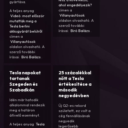
gyártása.
ahol engedélyezik?
címen a
A teljes anyag
Villanyautósok
Videó: most először
oldalon olvasható. A
mutatták meg a
szerző további
Tesla berlini
írásai:
Biró Balázs
.
akkugyárát belülről
címen a
Villanyautósok
oldalon olvasható. A
szerző további
írásai:
Biró Balázs
.
Tesla napokat
25 százalékkal
tartanak
nőtt a Tesla
Szegeden és
értékesítése a
Szabadkán
második
negyedévben
Idén már hatodik
alkalommal rendezik
Új Q2-es rekord
meg a határon
született, ez volt a
átívelő eseményt.
cég fennállásának
negyedik
A teljes anyag
Tesla
legerősebb