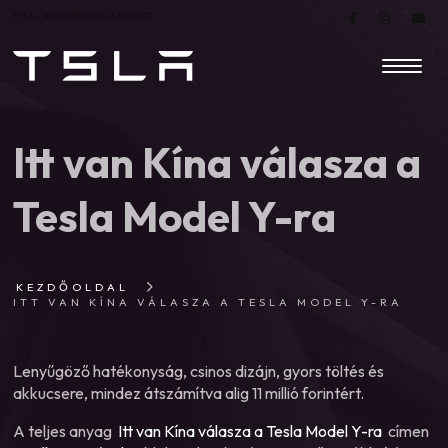
TSLA – A MAGYAR TESLA FANSITE |
Itt van Kína válasza a
Tesla Model Y-ra
KEZDŐOLDAL
ITT VAN KÍNA VÁLASZA A TESLA MODEL Y-RA
Lenyűgöző hatékonyság, csinos dizájn, gyors töltés és
akkucsere, mindez átszámítva alig 11 millió forintért.
A teljes anyag
Itt van Kína válasza a Tesla Model Y-ra
címen