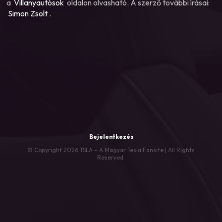
a
Villanyautósok
oldalon olvasható. A szerző további írásai:
Simon Zsolt
.
Bejelentkezés
© Copyright 2026 TSLA – A Magyar Tesla Fansite | All Rights
Reserved.