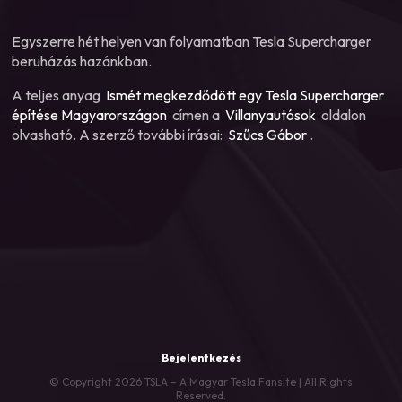
Egyszerre hét helyen van folyamatban Tesla Supercharger
beruházás hazánkban.
A teljes anyag
Ismét megkezdődött egy Tesla Supercharger
építése Magyarországon
címen a
Villanyautósok
oldalon
olvasható. A szerző további írásai:
Szűcs Gábor
.
Bejelentkezés
© Copyright 2026 TSLA – A Magyar Tesla Fansite | All Rights
Reserved.