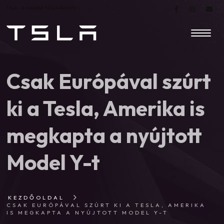
TSLA – A MAGYAR TESLA FANSITE |
Csak Európával szúrt
ki a Tesla, Amerika is
megkapta a nyújtott
Model Y-t
KEZDŐOLDAL
CSAK EURÓPÁVAL SZÚRT KI A TESLA, AMERIKA
IS MEGKAPTA A NYÚJTOTT MODEL Y-T