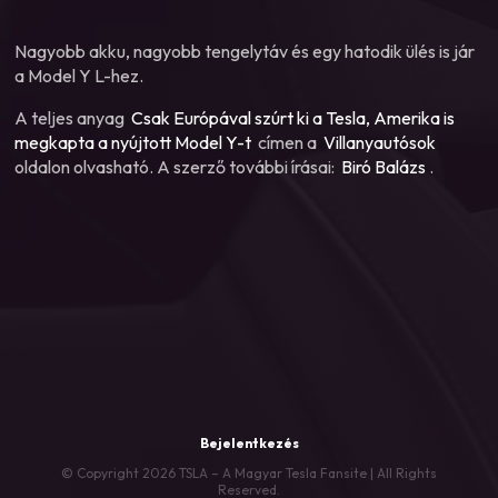
Nagyobb akku, nagyobb tengelytáv és egy hatodik ülés is jár
a Model Y L-hez.
A teljes anyag
Csak Európával szúrt ki a Tesla, Amerika is
megkapta a nyújtott Model Y-t
címen a
Villanyautósok
oldalon olvasható. A szerző további írásai:
Biró Balázs
.
Bejelentkezés
© Copyright 2026 TSLA – A Magyar Tesla Fansite | All Rights
Reserved.