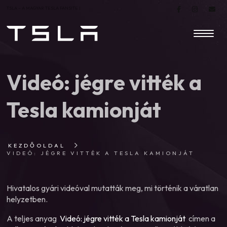
TSLA – A MAGYAR TESLA FANSITE |
Videó: jégre vitték a
Tesla kamionját
KEZDŐOLDAL
VIDEÓ: JÉGRE VITTÉK A TESLA KAMIONJÁT
Hivatalos gyári videóval mutatták meg, mi történik a váratlan
helyzetben.
A teljes anyag
Videó: jégre vitték a Tesla kamionját
címen a