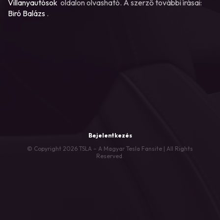
Villanyautósok
oldalon olvasható. A szerző további írásai:
Biró Balázs
.
Bejelentkezés
© Copyright 2026 TSLA – A Magyar Tesla Fansite | All Rights
Reserved.