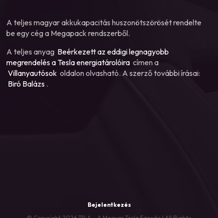
A teljes magyar akkukapacitás huszonötszörösét rendelte
be egy cég a Megapack rendszerből.
A teljes anyag
Beérkezett az eddigi legnagyobb
megrendelés a Tesla energiatárolóira
címen a
Villanyautósok
oldalon olvasható. A szerző további írásai:
Biró Balázs
.
Bejelentkezés
© Copyright 2026 TSLA – A Magyar Tesla Fansite | All Rights