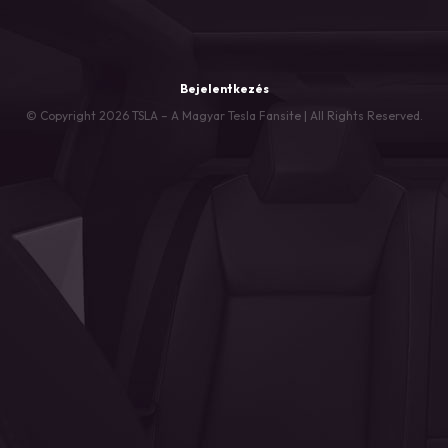
Bejelentkezés
© Copyright 2026 TSLA – A Magyar Tesla Fansite | All Rights Reserved.