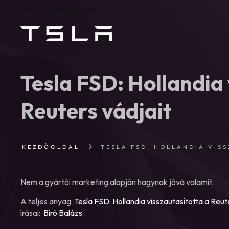
TSLA – A MAGYAR TESLA FANSITE |
Tesla FSD: Hollandia 
Reuters vádjait
KEZDŐOLDAL
TESLA FSD: HOLLANDIA VIS
Nem a gyártói marketing alapján hagynak jóvá valamit.
A teljes anyag
Tesla FSD: Hollandia visszautasította a Reut
írásai:
Biró Balázs
.