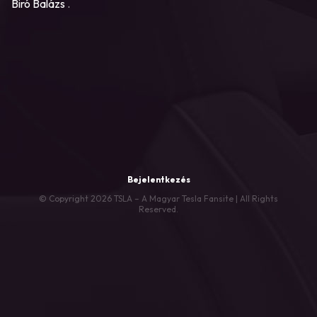
Biró Balázs
.
Bejelentkezés
© Copyright 2026 TSLA – A Magyar Tesla Fansite | All Rights
Reserved.