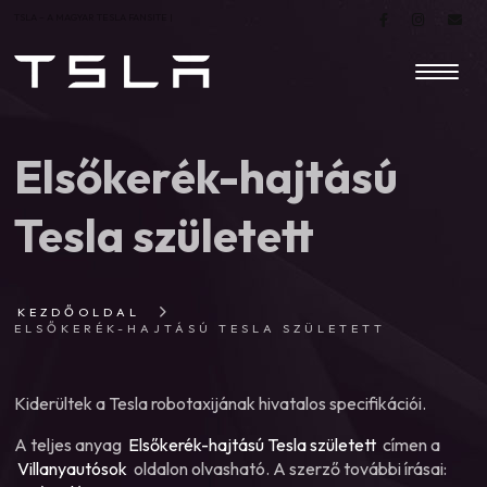
TSLA – A MAGYAR TESLA FANSITE |
Elsőkerék-hajtású
Tesla született
KEZDŐOLDAL
ELSŐKERÉK-HAJTÁSÚ TESLA SZÜLETETT
Kiderültek a Tesla robotaxijának hivatalos specifikációi.
A teljes anyag
Elsőkerék-hajtású Tesla született
címen a
Villanyautósok
oldalon olvasható. A szerző további írásai: