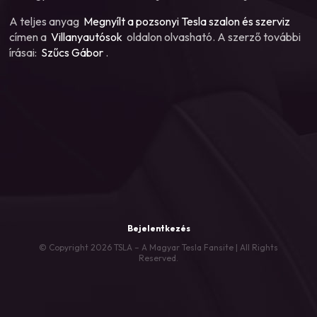
A teljes anyag
Megnyílt a pozsonyi Tesla szalon és szerviz
címen a
Villanyautósok
oldalon olvasható. A szerző további
írásai:
Szűcs Gábor
.
Bejelentkezés
© Copyright 2026 TSLA – A Magyar Tesla Fansite | All Rights
Reserved.