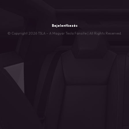
Bejelentkezés
© Copyright 2026 TSLA – A Magyar Tesla Fansite | All Rights Reserved.