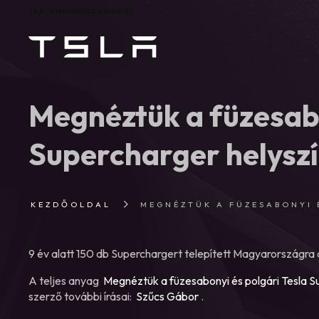
TSLA – A MAGYAR TESLA FANSITE |
Megnéztük a füzesabo
Supercharger helysz
KEZDŐOLDAL
MEGNÉZTÜK A FÜZESABONYI 
9 év alatt 150 db Superchargert telepített Magyarországra 
A teljes anyag
Megnéztük a füzesabonyi és polgári Tesla S
szerző további írásai:
Szűcs Gábor
.