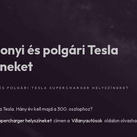
nyi és polgári Tesla
íneket
ÉS POLGÁRI TESLA SUPERCHARGER HELYSZÍNEKET
a Tesla. Hány év kell majd a 300. oszlophoz?
upercharger helyszíneket
címen a
Villanyautósok
oldalon olvasha