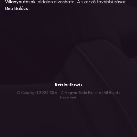
Villanyautósok
oldalon olvasható. A szerző további írásai:
Biró Balázs
.
Bejelentkezés
© Copyright 2026 TSLA – A Magyar Tesla Fansite | All Rights
Reserved.