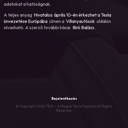
adatokat a hatóságnak.
A teljes anyag
Hivatalos: április 10-én érkezhet a Tesla
önvezetése Európába
címen a
Villanyautósok
oldalon
olvasható. A szerző további írásai:
Biró Balázs
.
Bejelentkezés
© Copyright 2026 TSLA – A Magyar Tesla Fansite | All Rights
Reserved.