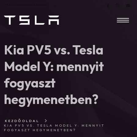
TSLA – A MAGYAR TESLA FANSITE |
Kia PV5 vs. Tesla
Model Y: mennyit
fogyaszt
hegymenetben?
KEZDŐOLDAL
KIA PV5 VS. TESLA MODEL Y: MENNYIT
FOGYASZT HEGYMENETBEN?