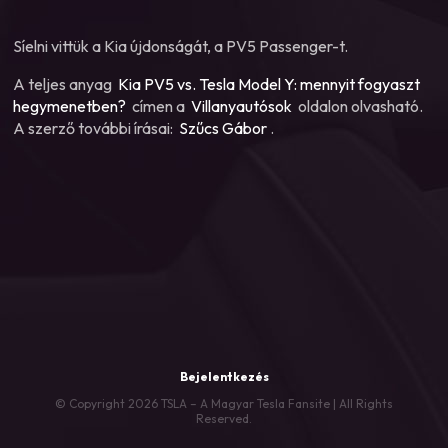
Síelni vittük a Kia újdonságát, a PV5 Passenger-t.
A teljes anyag
Kia PV5 vs. Tesla Model Y: mennyit fogyaszt
hegymenetben?
címen a
Villanyautósok
oldalon olvasható.
A szerző további írásai:
Szűcs Gábor
.
Bejelentkezés
© Copyright 2026 TSLA – A Magyar Tesla Fansite | All Rights
Reserved.