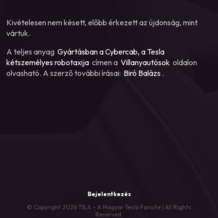
Kivételesen nem késett, előbb érkezett az újdonság, mint
vártuk.
A teljes anyag
Gyártásban a Cybercab, a Tesla
kétszemélyes robotaxija
címen a
Villanyautósok
oldalon
olvasható. A szerző további írásai:
Biró Balázs
.
Bejelentkezés
© Copyright 2026 TSLA – A Magyar Tesla Fansite | All Rights
Reserved.