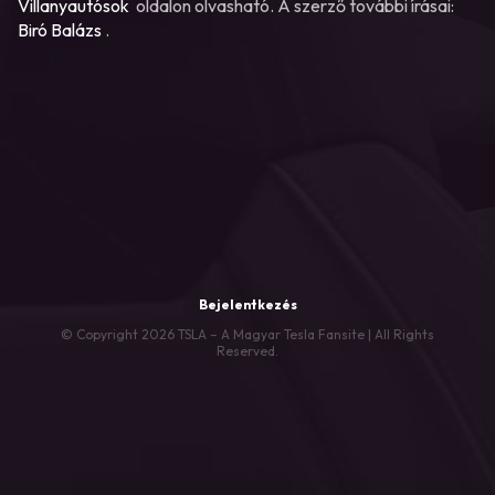
Villanyautósok
oldalon olvasható. A szerző további írásai:
Biró Balázs
.
Bejelentkezés
© Copyright 2026 TSLA – A Magyar Tesla Fansite | All Rights
Reserved.