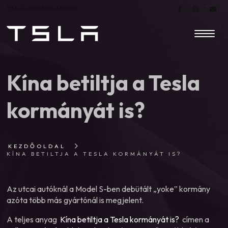
TSLA – A MAGYAR TESLA FANSITE |
Kína betiltja a Tesla
kormányát is?
KEZDŐOLDAL
KÍNA BETILTJA A TESLA KORMÁNYÁT IS?
Az utcai autóknál a Model S-ben debütált „yoke‟ kormány
azóta több más gyártónál is megjelent.
A teljes anyag
Kína betiltja a Tesla kormányát is?
címen a