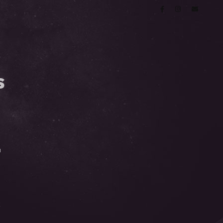
s
I
k