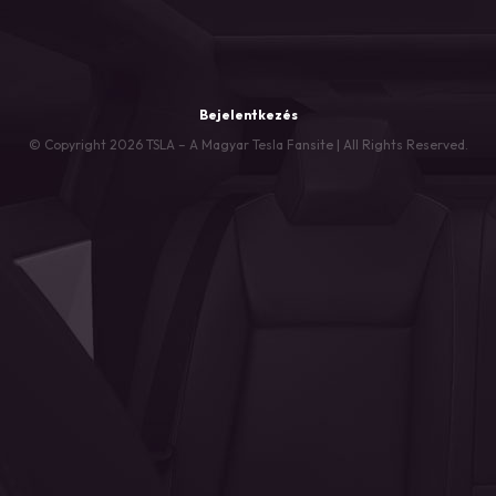
Bejelentkezés
© Copyright 2026 TSLA – A Magyar Tesla Fansite | All Rights Reserved.