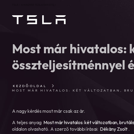
TSLA – A MAGYAR TESLA FANSITE |
Most már hivatalos: k
összteljesítménnyel é
KEZDŐOLDAL
MOST MÁR HIVATALOS: KÉT VÁLTOZATBAN, BRU
A nagy kérdés most már csak az ár.
A teljes anyag
Most már hivatalos: két változatban, brutáli
oldalon olvasható. A szerző további írásai:
Dékány Zsolt
.