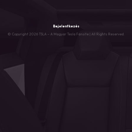
Bejelentkezés
© Copyright 2026 TSLA – A Magyar Tesla Fansite | All Rights Reserved.