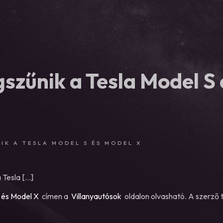
szűnik a Tesla Model S 
IK A TESLA MODEL S ÉS MODEL X
 Tesla […]
S és Model X
címen a
Villanyautósok
oldalon olvasható. A szerző 