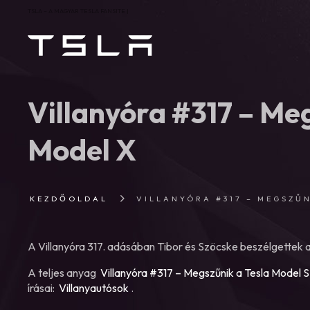
TSLA – A MAGYAR TESLA FANSITE |
Villanyóra #317 – Meg
Model X
KEZDŐOLDAL
VILLANYÓRA #317 – MEGSZŰN
A Villanyóra 317. adásában Tibor és Szöcske beszélgettek a
A teljes anyag
Villanyóra #317 – Megszűnik a Tesla Model 
írásai:
Villanyautósok
.