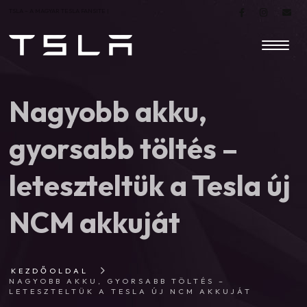
TSLA – A MAGYAR TESLA FANSITE |
Nagyobb akku,
gyorsabb töltés –
leteszteltük a Tesla új
NCM akkuját
KEZDŐOLDAL
NAGYOBB AKKU, GYORSABB TÖLTÉS –
LETESZTELTÜK A TESLA ÚJ NCM AKKUJÁT