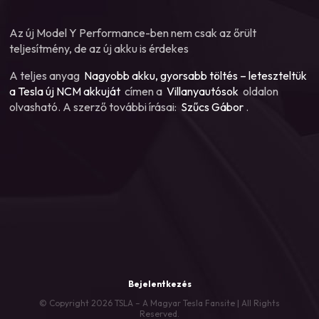
Az új Model Y Performance-ben nem csak az őrült
teljesítmény, de az új akku is érdekes
A teljes anyag
Nagyobb akku, gyorsabb töltés – leteszteltük
a Tesla új NCM akkuját
címen a
Villanyautósok
oldalon
olvasható. A szerző további írásai:
Szűcs Gábor
.
Bejelentkezés
© Copyright 2026 TSLA – A Magyar Tesla Fansite | All Rights
Reserved.