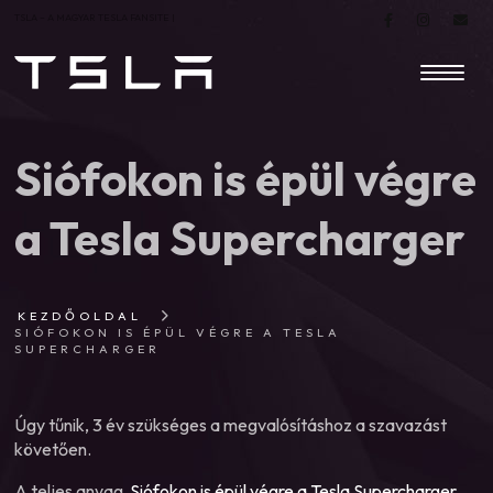
TSLA – A MAGYAR TESLA FANSITE |
Siófokon is épül végre
a Tesla Supercharger
KEZDŐOLDAL
SIÓFOKON IS ÉPÜL VÉGRE A TESLA
SUPERCHARGER
Úgy tűnik, 3 év szükséges a megvalósításhoz a szavazást
követően.
A teljes anyag
Siófokon is épül végre a Tesla Supercharger