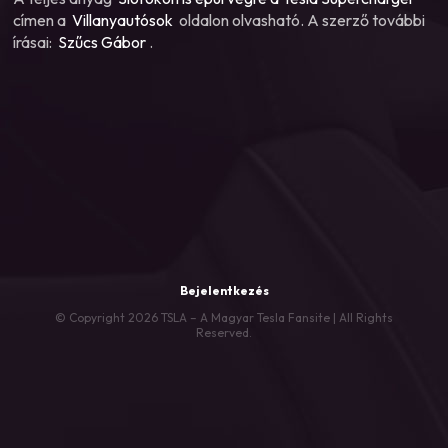
címen a
Villanyautósok
oldalon olvasható. A szerző további
írásai:
Szűcs Gábor
.
Bejelentkezés
© Copyright 2026 TSLA – A Magyar Tesla Fansite | All Rights
Reserved.