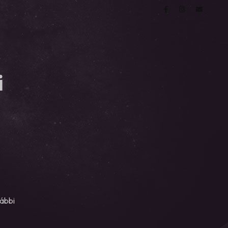
i
vábbi