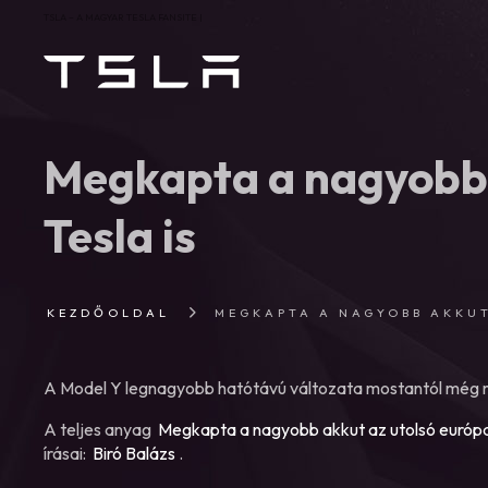
TSLA – A MAGYAR TESLA FANSITE |
Megkapta a nagyobb 
Tesla is
KEZDŐOLDAL
MEGKAPTA A NAGYOBB AKKUT
A Model Y legnagyobb hatótávú változata mostantól még 
A teljes anyag
Megkapta a nagyobb akkut az utolsó európai
írásai:
Biró Balázs
.