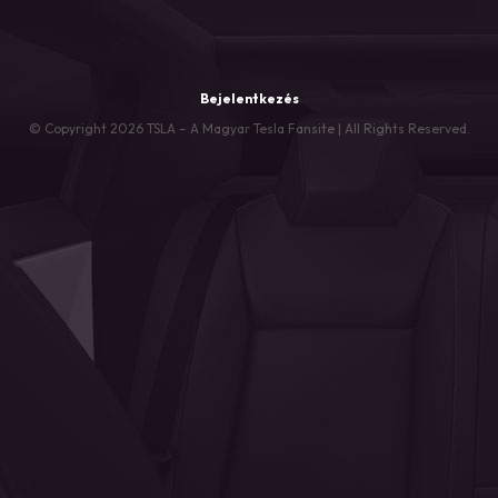
Bejelentkezés
© Copyright 2026 TSLA – A Magyar Tesla Fansite | All Rights Reserved.