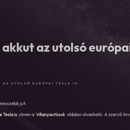
akkut az utolsó európa
 AZ UTOLSÓ EURÓPAI TESLA IS
messzebb jut.
 Tesla is
címen a
Villanyautósok
oldalon olvasható. A szerző to