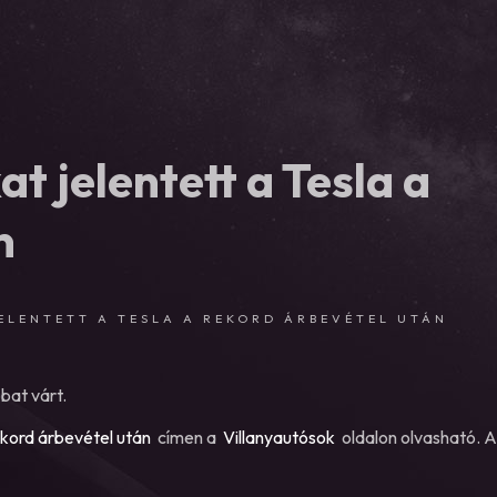
t jelentett a Tesla a
n
ELENTETT A TESLA A REKORD ÁRBEVÉTEL UTÁN
bat várt.
ekord árbevétel után
címen a
Villanyautósok
oldalon olvasható. 