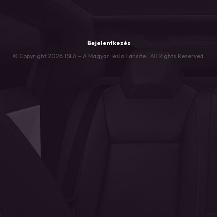
Bejelentkezés
© Copyright 2026 TSLA – A Magyar Tesla Fansite | All Rights Reserved.