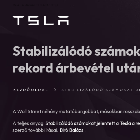
TSLA – A MAGYAR TESLA FANSITE |
Stabilizálódó számoka
rekord árbevétel utá
KEZDŐOLDAL
STABILIZÁLÓDÓ SZÁMOKAT J
A Wall Street néhány mutatóban jobbat, másokban rosszab
A teljes anyag
Stabilizálódó számokat jelentett a Tesla a r
szerző további írásai:
Biró Balázs
.