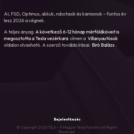
AI, FSD, Optimus, akkuk, robotaxik és kamionok – fontos év
lesz 2026 a cégnek.
A teljes anyag
A következő 6-12 hónap mérföldköveit is
megosztotta a Tesla vezérkara
címen a
Villanyautósok
oldalon olvasható. A szerző további írásai:
Biró Balázs
.
Bejelentkezés
© Copyright 2026 TSLA – A Magyar Tesla Fansite | All Rights
Reserved.