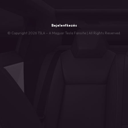
Bejelentkezés
© Copyright 2026 TSLA – A Magyar Tesla Fansite | All Rights Reserved.