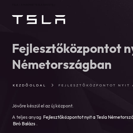
TSLA – A MAGYAR TESLA FANSITE |
Fejlesztőközpontot ny
Németországban
KEZDŐOLDAL
FEJLESZTŐKÖZPONTOT NYIT
Jövőre készül el az új központ.
A teljes anyag
Fejlesztőközpontot nyit a Tesla Németors
Biró Balázs
.