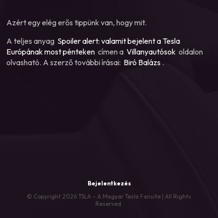
Azért egy elég erős tippünk van, hogy mit.
A teljes anyag
Spoiler alert: valamit bejelent a Tesla
Európának most pénteken
címen a
Villanyautósok
oldalon
olvasható. A szerző további írásai:
Biró Balázs
.
Bejelentkezés
© Copyright 2026 TSLA – A Magyar Tesla Fansite | All Rights
Reserved.