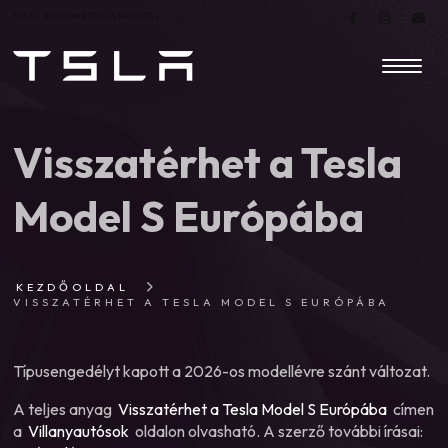
TSLA – A MAGYAR TESLA FANSITE |
Visszatérhet a Tesla
Model S Európába
KEZDŐOLDAL
VISSZATÉRHET A TESLA MODEL S EURÓPÁBA
Típusengedélyt kapott a 2026-os modellévre szánt változat.
A teljes anyag
Visszatérhet a Tesla Model S Európába
címen
a
Villanyautósok
oldalon olvasható. A szerző további írásai: