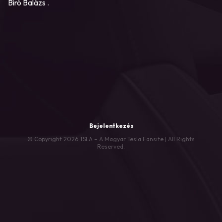
Biró Balázs
.
Bejelentkezés
© Copyright 2026 TSLA – A Magyar Tesla Fansite | All Rights
Reserved.