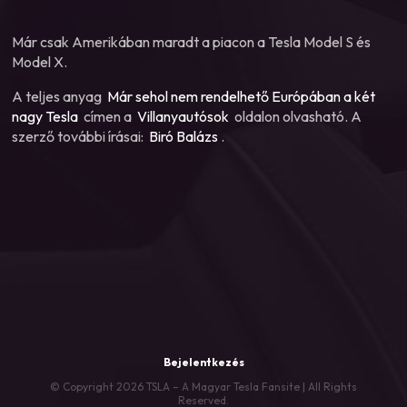
Már csak Amerikában maradt a piacon a Tesla Model S és
Model X.
A teljes anyag
Már sehol nem rendelhető Európában a két
nagy Tesla
címen a
Villanyautósok
oldalon olvasható. A
szerző további írásai:
Biró Balázs
.
Bejelentkezés
© Copyright 2026 TSLA – A Magyar Tesla Fansite | All Rights
Reserved.