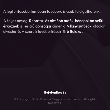
A legfontosabb témában továbbra is csak találgathatunk.
A teljes anyag
Robotaxi és olcsóbb autók: hónapokon belül
érkeznek a Tesla újdonságai
címen a
Villanyautósok
oldalon
olvasható. A szerző további írásai:
Biró Balázs
.
Bejelentkezés
© Copyright 2026 TSLA – A Magyar Tesla Fansite | All Rights
Reserved.