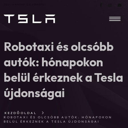
TSLA – A MAGYAR TESLA FANSITE |
Robotaxi és olcsóbb
autók: hónapokon
belül érkeznek a Tesla
újdonságai
KEZDŐOLDAL
ROBOTAXI ÉS OLCSÓBB AUTÓK: HÓNAPOKON
BELÜL ÉRKEZNEK A TESLA ÚJDONSÁGAI