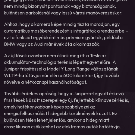
nem mindig bizonyult pontosnak vagy biztonságosnak,
különösen parkolásnál vagy lassú városi manőverezéskor.
Ahhoz, hogy a kamera képe mindig tiszta maradjon, egy
automatikus mosóberendezést is integráltak a rendszerbe –
ezt a funkciót egyébként más prémium gyártók, például a
BMW vagy az Audi már évek óta alkalmazzák.
Az újítások azonban nem állnak meg itt: a Tesla az
akkumulátor-technológia terén is lépett egyet előre. A
Juniper frissítéssel a Model Y Long Range változatának
WLTP-hatótávja már eléri a 600 kilométert, így tovább
növelve a hétköznapi használhatóságot.
További érdekes apróság, hogy a Juniperrel együtt érkező
frissítések között szerepel egy új, fejlettebb klímavezérlés is,
amely hatékonyabban képes szabályozni az
energiafelhasználást hidegebb körülmények között. Ez
különösen télen lehet jelentős, amikor a hideg miatt
drasztikusan csökkenhet az elektromos autók hatótávja.