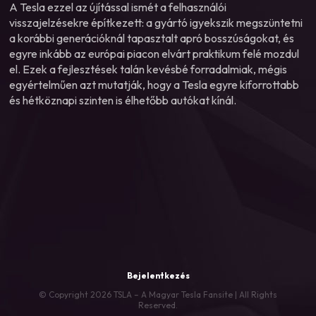
A Tesla ezzel az újítással ismét a felhasználói
visszajelzésekre építkezett: a gyártó igyekszik megszüntetni
a korábbi generációknál tapasztalt apró bosszúságokat, és
egyre inkább az európai piacon elvárt praktikum felé mozdul
el. Ezek a fejlesztések talán kevésbé forradalmiak, mégis
egyértelműen azt mutatják, hogy a Tesla egyre kiforrottabb
és hétköznapi szinten is élhetőbb autókat kínál.
Bejelentkezés
© Copyright 2026 TSLA – A Magyar Tesla Fansite | All Rights
Reserved.