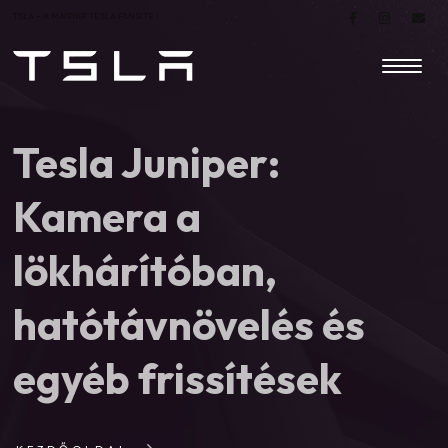
TSLA – A MAGYAR TESLA FANSITE |
Tesla Juniper:
Kamera a
lökhárítóban,
hatótávnövelés és
egyéb frissítések