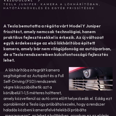
KEZDŐOLDAL
TESLA JUNIPER: KAMERA A LÖKHÁRÍTÓBAN,
HATÓTÁVNÖVELÉS ÉS EGYÉB FRISSÍTÉSEK
A Tesla bemutatta a régóta várt Model Y Juniper
frissítést, amely nemcsak technológiai, hanem
praktikus fejlesztésekkel is érkezik. Az új változat
egyik érdekessége az első lökhárítóba épített
kamera, amely bár nem világújdonság az autóiparban,
de a Tesla rendszereiben kulcsfontosságú fejlesztés
lehet.
A lökhárítóba integrált kamera
segítségével az Autopilot és a Full
Self-Driving (FSD) rendszerek
végre kiküszöbölhetik azt a
körülbelül 1-1,5 méteres holtteret,
amely közvetlenül az autó orra előtt helyezkedik el. Eddig ezt
a problémát a Tesla úgy próbálta kezelni, hogy a rendszer
haladás közbeni kamerafelvételekből próbálta
„megjegyezni”, mi lehet a holttérben, azonban ez az eljárás