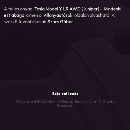
A teljes anyag
Tesla Model Y LR AWD (Juniper) – Mindenki
ezt akarja
címen a
Villanyautósok
oldalon olvasható. A
szerző további írásai:
Szűcs Gábor
.
Bejelentkezés
© Copyright 2026 TSLA – A Magyar Tesla Fansite | All Rights
Reserved.