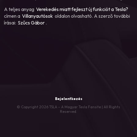
A teljes anyag
Verekedés miatt fejleszt új funkciót a Tesla?
címen a
Villanyautósok
oldalon olvasható. A szerző további
írásai:
Szűcs Gábor
.
Bejelentkezés
© Copyright 2026 TSLA – A Magyar Tesla Fansite | All Rights
Reserved.