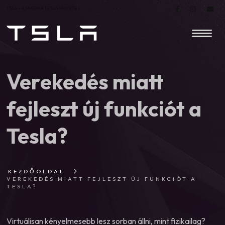
TSLA – A MAGYAR TESLA FANSITE |
Verekedés miatt
fejleszt új funkciót a
Tesla?
KEZDŐOLDAL
VEREKEDÉS MIATT FEJLESZT ÚJ FUNKCIÓT A
TESLA?
Virtuálisan kényelmesebb lesz sorban állni, mint fizikailag?