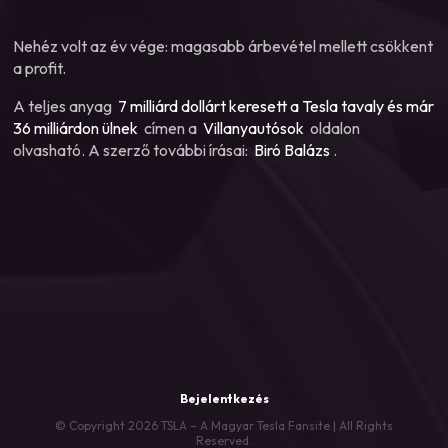
Nehéz volt az év vége: magasabb árbevétel mellett csökkent
a profit.
A teljes anyag
7 milliárd dollárt keresett a Tesla tavaly és már
36 milliárdon ülnek
címen a
Villanyautósok
oldalon
olvasható. A szerző további írásai:
Biró Balázs
.
Bejelentkezés
© Copyright 2026 TSLA – A Magyar Tesla Fansite | All Rights
Reserved.