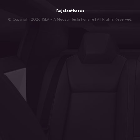
Bejelentkezés
© Copyright 2026 TSLA – A Magyar Tesla Fansite | All Rights Reserved.