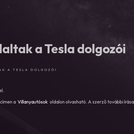
altak a Tesla dolgozói
AK A TESLA DOLGOZÓI
l.
címen a
Villanyautósok
oldalon olvasható. A szerző további írása