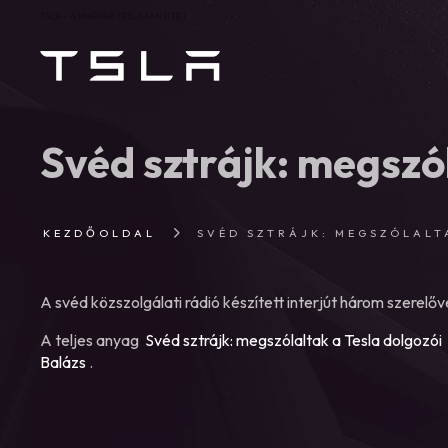
TSLA – A MAGYAR TESLA FANSITE |
Svéd sztrájk: megszól
KEZDŐOLDAL
SVÉD SZTRÁJK: MEGSZÓLALT
A svéd közszolgálati rádió készített interjút három szerelőve
A teljes anyag
Svéd sztrájk: megszólaltak a Tesla dolgozói
Balázs
.