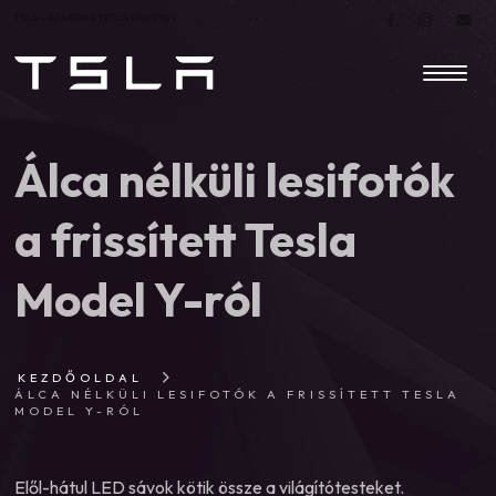
TSLA – A MAGYAR TESLA FANSITE |
Álca nélküli lesifotók
a frissített Tesla
Model Y-ról
KEZDŐOLDAL
ÁLCA NÉLKÜLI LESIFOTÓK A FRISSÍTETT TESLA
MODEL Y-RÓL
Elől-hátul LED sávok kötik össze a világítótesteket.