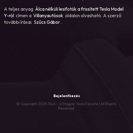
A teljes anyag
Álca nélküli lesifotók a frissített Tesla Model
Y-ról
címen a
Villanyautósok
oldalon olvasható. A szerző
további írásai:
Szűcs Gábor
.
Bejelentkezés
© Copyright 2026 TSLA – A Magyar Tesla Fansite | All Rights
Reserved.