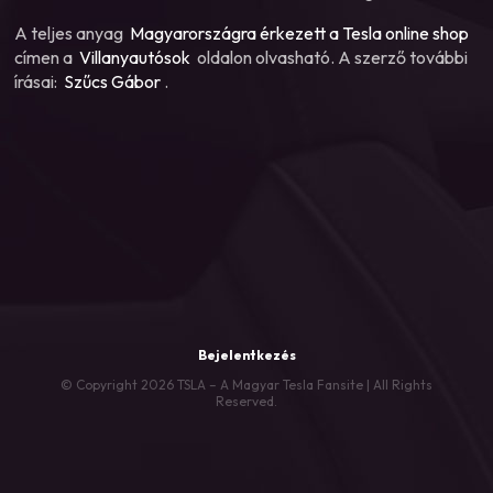
A teljes anyag
Magyarországra érkezett a Tesla online shop
címen a
Villanyautósok
oldalon olvasható. A szerző további
írásai:
Szűcs Gábor
.
Bejelentkezés
© Copyright 2026 TSLA – A Magyar Tesla Fansite | All Rights
Reserved.