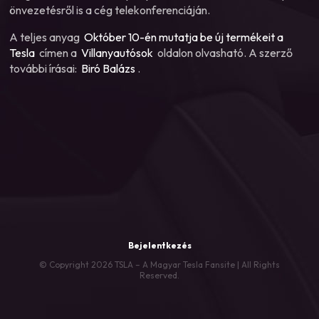
önvezetésről is a cég telekonferenciáján.
A teljes anyag
Október 10-én mutatja be új termékeit a
Tesla
címen a
Villanyautósok
oldalon olvasható. A szerző
további írásai:
Biró Balázs
.
Bejelentkezés
© Copyright 2026 TSLA – A Magyar Tesla Fansite | All Rights
Reserved.