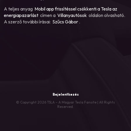
A teljes anyag
Mobil app frissítéssel csökkenti a Tesla az
energiapazarlást
címen a
Villanyautósok
oldalon olvasható.
A szerző további írásai:
Szűcs Gábor
.
Bejelentkezés
© Copyright 2026 TSLA – A Magyar Tesla Fansite | All Rights
Reserved.