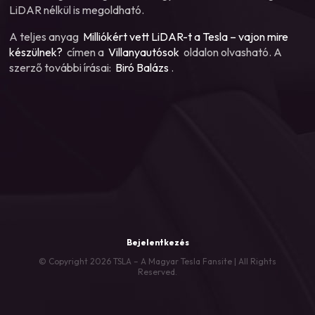
LiDAR nélkül is megoldható.
A teljes anyag
Milliókért vett LiDAR-t a Tesla – vajon mire
készülnek?
címen a
Villanyautósok
oldalon olvasható. A
szerző további írásai:
Biró Balázs
.
Bejelentkezés
© Copyright 2026 TSLA – A Magyar Tesla Fansite | All Rights
Reserved.