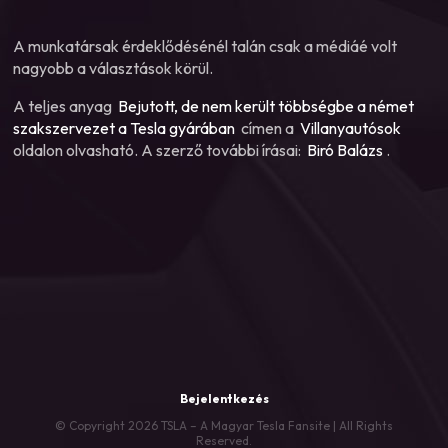
A munkatársak érdeklődésénél talán csak a médiáé volt
nagyobb a választások körül.
A teljes anyag
Bejutott, de nem került többségbe a német
szakszervezet a Tesla gyárában
címen a
Villanyautósok
oldalon olvasható. A szerző további írásai:
Biró Balázs
.
Bejelentkezés
© Copyright 2026 TSLA – A Magyar Tesla Fansite | All Rights
Reserved.