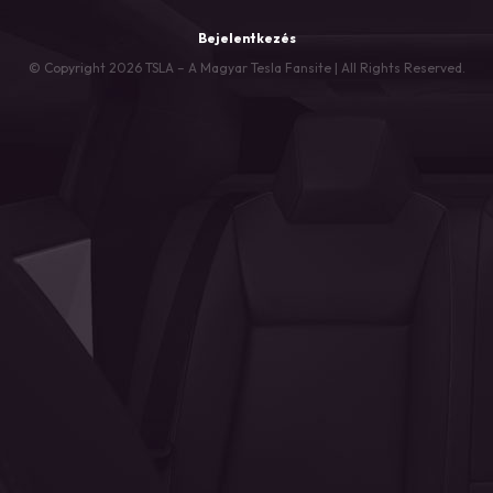
Bejelentkezés
© Copyright 2026 TSLA – A Magyar Tesla Fansite | All Rights Reserved.