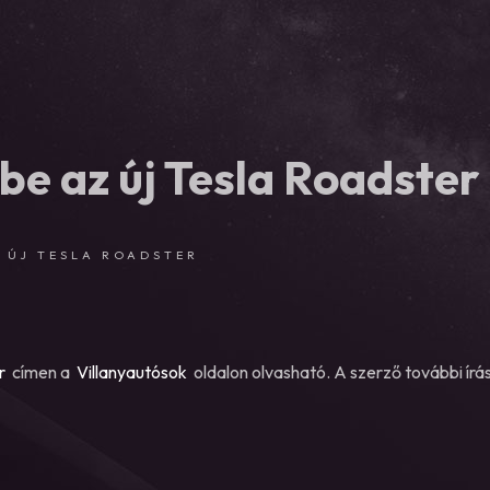
be az új Tesla Roadster
Z ÚJ TESLA ROADSTER
r
címen a
Villanyautósok
oldalon olvasható. A szerző további írás