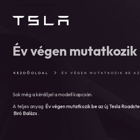
TSLA – A MAGYAR TESLA FANSITE |
Év végen mutatkozik 
KEZDŐOLDAL
ÉV VÉGEN MUTATKOZIK BE A
Sok még a kérdőjel a modell kapcsán.
A teljes anyag
Év végen mutatkozik be az új Tesla Roadste
Biró Balázs
.