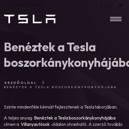
TSLA – A MAGYAR TESLA FANSITE |
Benéztek a Tesla
boszorkánykonyhájáb
KEZDŐOLDAL
BENÉZTEK A TESLA BOSZORKÁNYKONYHÁJÁBA
Szinte mindenféle kémiát fejlesztenek a Tesla laborjában.
A teljes anyag
Benéztek a Tesla boszorkánykonyhájába
címen a
Villanyautósok
oldalon olvasható. A szerző további