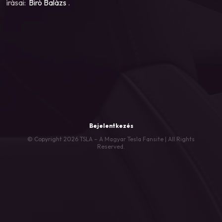
írásai:
Biró Balázs
.
Bejelentkezés
© Copyright 2026 TSLA – A Magyar Tesla Fansite | All Rights
Reserved.