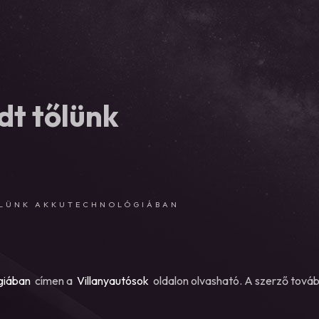
dt tőlünk
ŐLÜNK AKKUTECHNOLÓGIÁBAN
giában
címen a
Villanyautósok
oldalon olvasható. A szerző továb