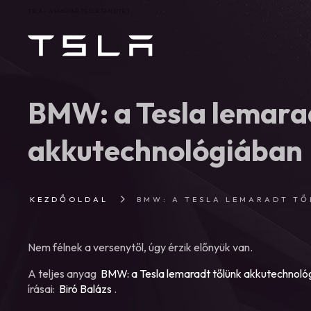
TSLA – A MAGYAR TESLA FANSITE |
BMW: a Tesla lemara
akkutechnológiában
KEZDŐOLDAL
BMW: A TESLA LEMARADT T
Nem félnek a versenytől, úgy érzik előnyük van.
A teljes anyag
BMW: a Tesla lemaradt tőlünk akkutechnoló
írásai:
Biró Balázs
.