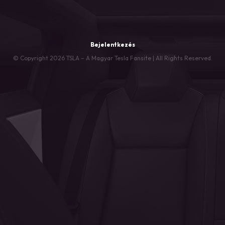
Bejelentkezés
© Copyright 2026 TSLA – A Magyar Tesla Fansite | All Rights Reserved.