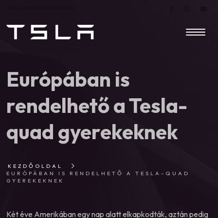
TSLA – A MAGYAR TESLA FANSITE |
Európában is
rendelhető a Tesla-
quad gyerekeknek
KEZDŐOLDAL
EURÓPÁBAN IS RENDELHETŐ A TESLA-QUAD
GYEREKEKNEK
Két éve Amerikában egy nap alatt elkapkodták, aztán pedig