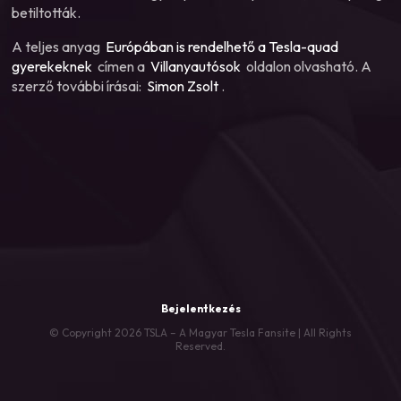
betiltották.
A teljes anyag
Európában is rendelhető a Tesla-quad
gyerekeknek
címen a
Villanyautósok
oldalon olvasható. A
szerző további írásai:
Simon Zsolt
.
Bejelentkezés
© Copyright 2026 TSLA – A Magyar Tesla Fansite | All Rights
Reserved.