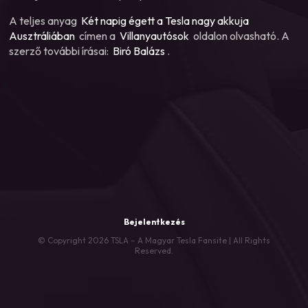
A teljes anyag
Két napig égett a Tesla nagy akkuja
Ausztráliában
címen a
Villanyautósok
oldalon olvasható. A
szerző további írásai:
Biró Balázs
.
Bejelentkezés
© Copyright 2026 TSLA – A Magyar Tesla Fansite | All Rights
Reserved.