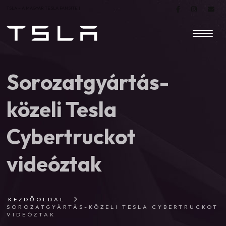
TSLA – A MAGYAR TESLA FANSITE |
Sorozatgyártás-
közeli Tesla
Cybertruckot
videóztak
KEZDŐOLDAL
SOROZATGYÁRTÁS-KÖZELI TESLA CYBERTRUCKOT
VIDEÓZTAK