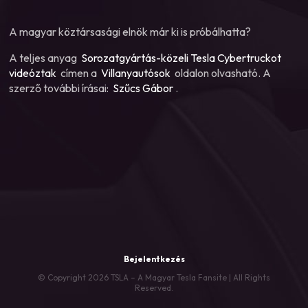
A magyar köztársasági elnök már ki is próbálhatta?
A teljes anyag
Sorozatgyártás-közeli Tesla Cybertruckot
videóztak
címen a
Villanyautósok
oldalon olvasható. A
szerző további írásai:
Szűcs Gábor
.
Bejelentkezés
© Copyright 2026 TSLA – A Magyar Tesla Fansite | All Rights
Reserved.