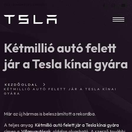
TSLA – A MAGYAR TESLA FANSITE |
Kétmillió autó felett
jár a Tesla kínai gyára
KEZDŐOLDAL
KÉTMILLIÓ AUTÓ FELETT JÁR A TESLA KÍNAI
GYÁRA
Már az új hármas is beleszámított a rekordba.
A teljes anyag
Kétmillió autó felett jár a Tesla kínai gyára
címen a
Villanyautósok
oldalon olvasható. A szerző további