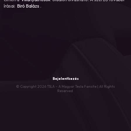
írásai:
Biró Balázs
.
Bejelentkezés
© Copyright 2026 TSLA – A Magyar Tesla Fansite | All Rights
Reserved.